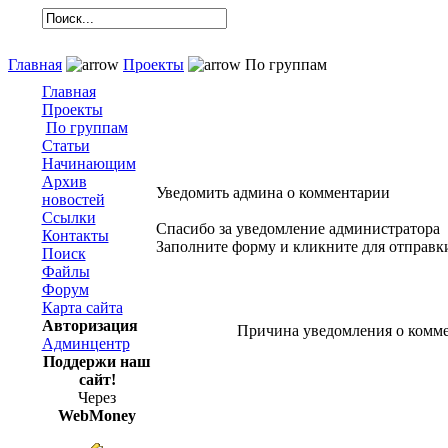
Главная
Проекты
По группам
Главная
Проекты
По группам
Статьи
Начинающим
Архив
Уведомить админа о комментарии
новостей
Ссылки
Спасибо за уведомление администратора
Контакты
Заполните форму и кликните для отправк
Поиск
Файлы
Форум
Карта сайта
Авторизация
Причина уведомления о комм
Админцентр
Поддержи наш
сайт!
Через
WebMoney