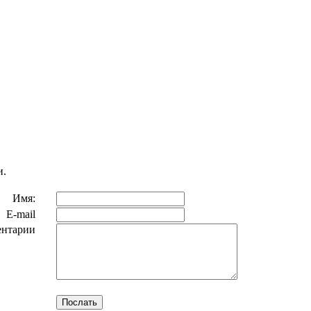
и.
Имя:
E-mail
ентарии