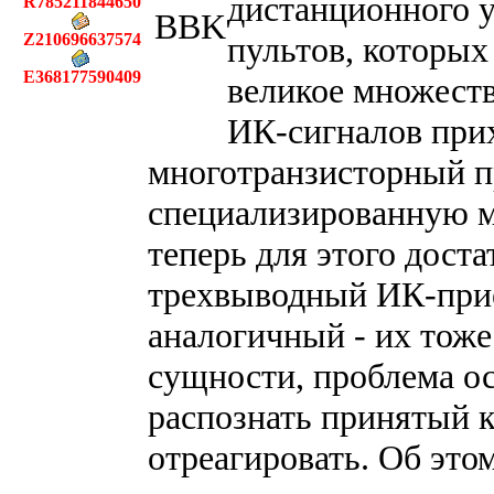
дистанционного 
R785211844650
Z210696637574
пультов, которых
E368177590409
великое множеств
ИК-сигналов при
многотранзисторный п
специализированную ми
теперь для этого дост
трехвыводный ИК-при
аналогичный - их тоже
сущности, проблема ос
распознать принятый к
отреагировать. Об этом