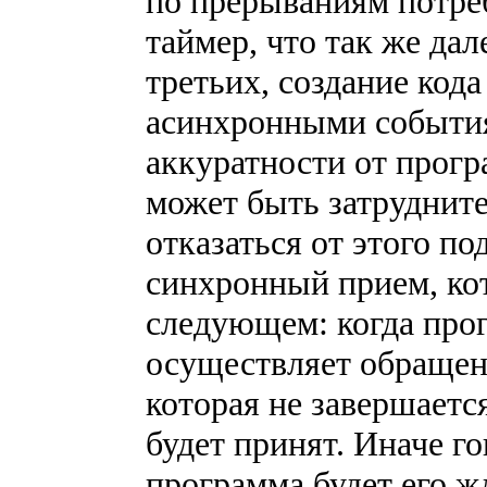
по прерываниям потреб
таймер, что так же дал
третьих, создание код
асинхронными события
аккуратности от прог
может быть затруднит
отказаться от этого п
синхронный прием, ко
следующем: когда прог
осуществляет обращен
которая не завершается
будет принят. Иначе го
программа будет его ж