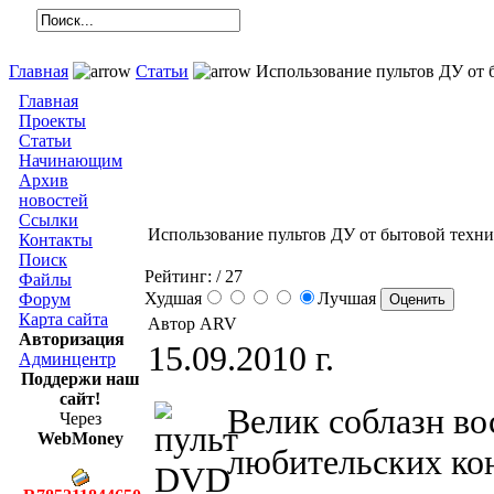
Главная
Статьи
Использование пультов ДУ от 
Главная
Проекты
Статьи
Начинающим
Архив
новостей
Ссылки
Использование пультов ДУ от бытовой техн
Контакты
Поиск
Рейтинг:
/ 27
Файлы
Худшая
Лучшая
Форум
Карта сайта
Автор ARV
Авторизация
15.09.2010 г.
Админцентр
Поддержи наш
сайт!
Велик соблазн во
Через
WebMoney
любительских ко