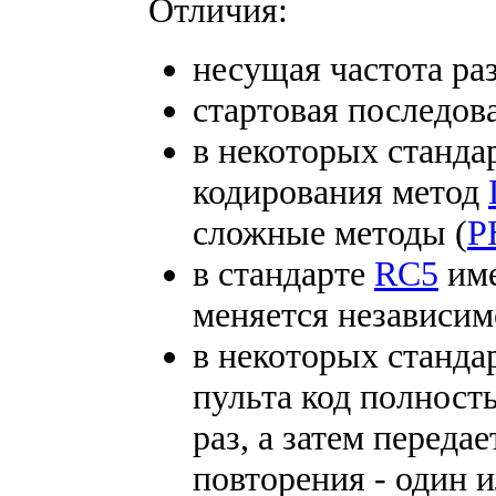
Отличия:
несущая частота ра
стартовая последов
в некоторых станда
кодирования метод
сложные методы (
P
в стандарте
RC5
име
меняется независим
в некоторых станда
пульта код полност
раз, а затем переда
повторения - один и