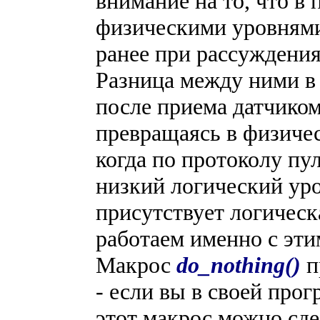
внимание на то, что в
физическими уровнями 
ранее при рассуждени
Разница между ними в 
после приема датчико
превращаясь в физическ
когда по протоколу пу
низкий логический ур
присутствует логическ
работаем именно с эти
Макрос
do_nothing()
п
- если вы в своей прог
этот макрос можно сде