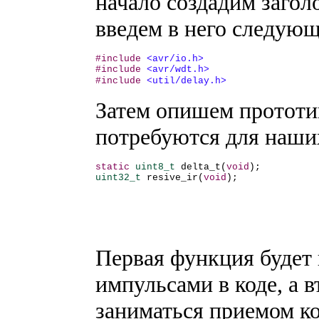
начало создадим заго
введем в него следующ
#include
#include
#
include
<
util
/
delay
.
h
>
Затем опишем прототи
потребуются для наши
static
uint8_t
 delta_t(
void
uint32_t
 resive_ir(
void
);
Первая функция будет
импульсами в коде, а в
заниматься приемом ко