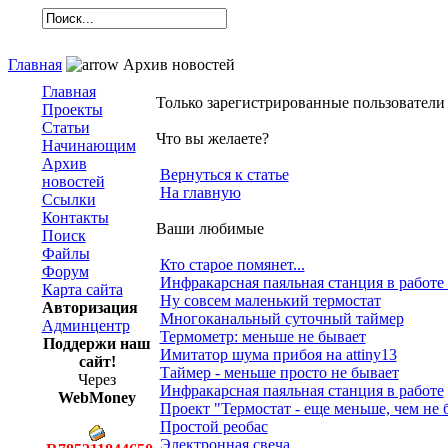
Главная
Архив новостей
Главная
Только зарегистрированные пользователи
Проекты
Статьи
Что вы желаете?
Начинающим
Архив
Вернуться к статье
новостей
На главную
Ссылки
Контакты
Ваши любимые
Поиск
Файлы
Кто старое помянет...
Форум
Инфракарсная паяльная станция в работе
Карта сайта
Ну совсем маленький термостат
Авторизация
Многоканальный суточный таймер
Админцентр
Термометр: меньше не бывает
Поддержи наш
Имитатор шума прибоя на attiny13
сайт!
Таймер - меньше просто не бывает
Через
Инфракарсная паяльная станция в работе
WebMoney
Проект "Термостат - еще меньше, чем не 
Простой реобас
Электронная свеча