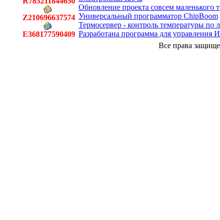
R785211844650
Обновление проекта совсем маленького т
Универсальный программатор ChipBoom
Z210696637574
Термосервер - контроль температуры по 
Разработана программа для управления 
E368177590409
Все права защище