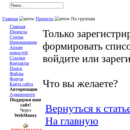
Главная
Проекты
По группам
Главная
Только зарегистри
Проекты
Статьи
Начинающим
формировать спис
Архив
новостей
войдите или зарег
Ссылки
Контакты
Поиск
Файлы
Форум
Что вы желаете?
Карта сайта
Авторизация
Админцентр
Поддержи наш
сайт!
Вернуться к стать
Через
WebMoney
На главную