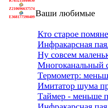
R785211844650
Z210696637574
Ваши любимые
E368177590409
Кто старое помянет
Инфракарсная паял
Ну совсем малень
Многоканальный 
Термометр: меньш
Имитатор шума при
Таймер - меньше п
Инфракарсная паял