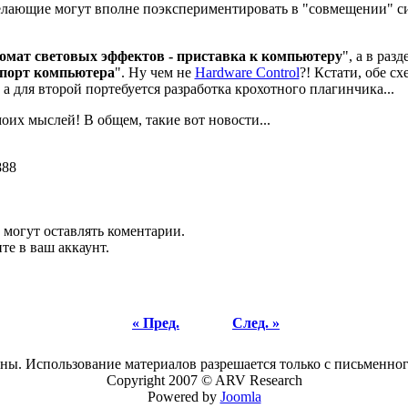
желающие могут вполне поэкспериментировать в "совмещении" си
омат световых эффектов - приставка к компьютеру
", а в раз
порт компьютера
". Ну чем не
Hardware Control
?! Кстати, обе с
 а для второй портебуется разработка крохотного плагинчика...
моих мыслей! В общем, такие вот новости...
888
 могут оставлять коментарии.
те в ваш аккаунт.
« Пред.
След. »
ны. Использование материалов разрешается только с письменного
Copyright 2007 © ARV Research
Powered by
Joomla