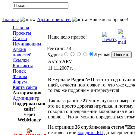
Главная
Архив новостей
Наше дело правое!
Главная
Проекты
Наше дело правое!
Статьи
Начинающим
Рейтинг:
/ 4
Архив
Худшая
Лучшая
новостей
Ссылки
Автор ARV
Контакты
11.11.2007 г.
Поиск
Файлы
В журнале
Радио №11
за этот год опубли
Форум
идей, отчасти повторяют то, что уже сде
Карта сайта
то так же подобным интересуется!
Авторизация
Админцентр
Так на странице
27
упомянутого номера им
Поддержи наш
это не просто дорогая игрушка, и потому 
сайт!
говорил о превращении мобильника в осци
Через
пошло... Что ж, можно порадоваться этому
WebMoney
На странице
36
опубликована статья "
Ист
не довел свой
моддинг БП
до завершенно