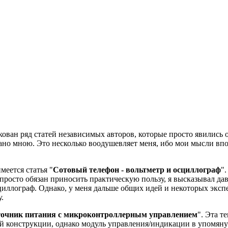
кован ряд статей независимых авторов, которые просто явились
лано мною. Это несколько воодушевляет меня, ибо мои мысли впо
еется статья "
Сотовый телефон - вольтметр и осциллограф
"
просто обязан приносить практическую пользу, я высказывал давн
ллограф. Однако, у меня дальше общих идей и некоторых экспер
.
очник питания с микроконтроллерным управлением
". Эта т
й конструкции, однако модуль управления/индикации в упомяну